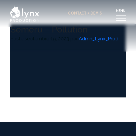
MENU
CONTACT / DEVIS
Semeru – Pollution
Posté
septembre 19, 2023
par
Admn_Lynx_Prod