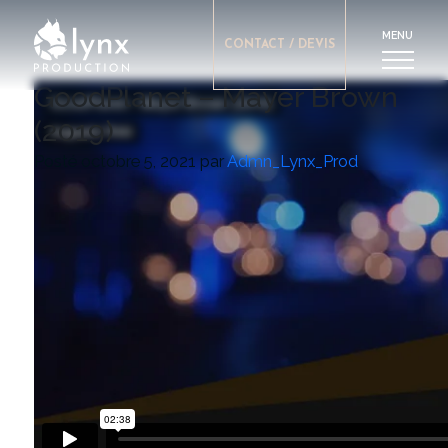
MENU
CONTACT / DEVIS
GoodPlanet – Mayer Brown
(2019)
Posté
octobre 5, 2021
par
Admn_Lynx_Prod